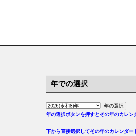
年での選択
年の選択ボタンを押すとその年のカレン
下から直接選択してその年のカレンダー